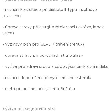
- nutriční konzultace při diabetu II. typu, inzulínové
rezistenci
- úprava stravy při alergii a intoleranci (laktóza, lepek,
vejce)
- výživový plán pro GERD / trávení (reflux)
- úprava stravy při poruchách štítné žlázy
- výživa pro zdraví srdce a cév, zvýšeném krevním tlaku
- nutriční doporučení při vysokém cholesterolu
- dieta při onemocnění jater a žlučníku
Výživa při vegetariánství