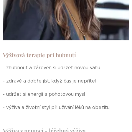
Výživová terapie při hubnutí
- zhubnout a zároveň si udržet novou váhu
- zdravě a dobře jíst, když čas je nepřítel
- udržet si energii a pohotovou mysl
- výživa a životní styl při užívání léků na obezitu
Výživa v nemoci - léčebná výživa