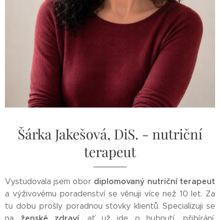
Šárka Jakešová, DiS. - nutriční
terapeut
diplomovaný nutriční terapeut
Vystudovala jsem obor
a výživovému poradenství se věnuji více než 10 let. Za
tu dobu prošly poradnou stovky klientů. Specializuji se
ženské zdraví
na
, ať už jde o hubnutí, přibírání,