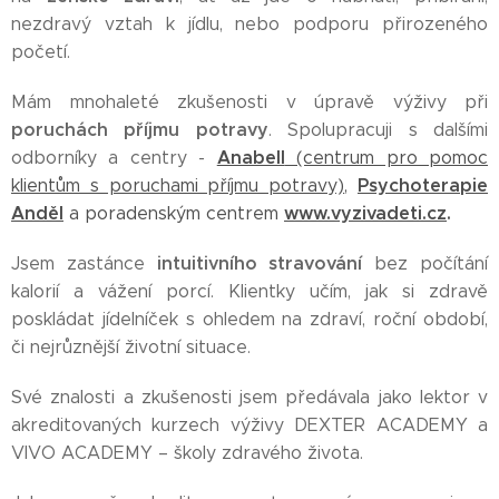
nezdravý vztah k jídlu, nebo podporu přirozeného
početí.
Mám mnohaleté zkušenosti v úpravě výživy při
poruchách příjmu potravy
. Spolupracuji s dalšími
Anabell
odborníky a centry -
(centrum pro pomoc
Psychoterapie
klientům s poruchami příjmu potravy)
,
Anděl
www.vyzivadeti.cz
.
a poradenským centrem
intuitivního stravování
Jsem zastánce
bez počítání
kalorií a vážení porcí. Klientky učím, jak si zdravě
poskládat jídelníček s ohledem na zdraví, roční období,
či nejrůznější životní situace.
Své znalosti a zkušenosti jsem předávala jako lektor v
akreditovaných kurzech výživy DEXTER ACADEMY a
VIVO ACADEMY – školy zdravého života.