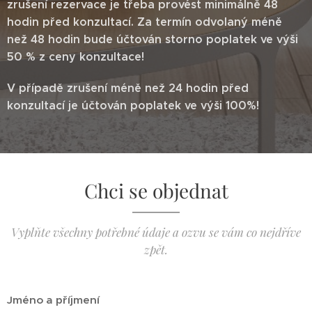
zrušení rezervace je třeba provést minimálně 48
hodin před konzultací. Za termín odvolaný méně
než 48 hodin bude účtován storno poplatek ve výši
50 % z ceny konzultace!
V případě zrušení méně než 24 hodin před
konzultací je účtován poplatek ve výši 100%!
Chci se objednat
Vyplňte všechny potřebné údaje a ozvu se vám co nejdříve
zpět.
Jméno a příjmení