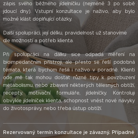
zápis svého běžného jídelníčku (nejméně 3 po sobě
jdoucí dny). Vstupní konzultace je naživo, aby bylo
možné klást doplňující otázky.
Další spolupráci, její délku, pravidelnost už stanovíme
dle možností a potřeb klienta.
Při spolupráci na dálku sice odpadá měření na
bioimpedančním přístroji, ale přesto se řeší podobná
témata, která bychom řešili i naživo v poradně. Klienti
ode mě tak mohou dostat různé tipy k povzbuzení
metabolismu, nebo zbavení některých tělesných obtíží,
recepty, motivační formuláře, jídelníčky. Kontroluji
obvykle jídelníček klienta, schopnost vnést nové návyky
do životosprávy, nebo třeba ústup obtíží.
Rezervovaný termín konzultace je závazný.
Případné