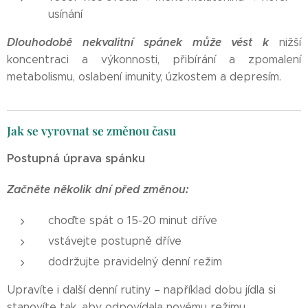
usínání
Dlouhodobě nekvalitní spánek může vést k
nižší
koncentraci a výkonnosti, přibírání a zpomalení
metabolismu, oslabení imunity, úzkostem a depresím.
Jak se vyrovnat se změnou času
Postupná úprava spánku
Začněte několik dní před změnou:
choďte spát o 15-20 minut dříve
vstávejte postupně dříve
dodržujte pravidelný denní režim
Upravíte i další denní rutiny – například dobu jídla si
stanovíte tak, aby odpovídala novému režimu.