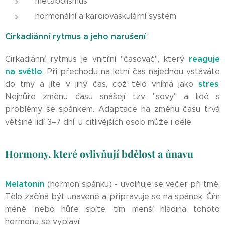
metabolismus
hormonální a kardiovaskulární systém
Cirkadiánní rytmus a jeho narušení
reaguje
Cirkadiánní rytmus je vnitřní "časovač", který
na světlo
. Při přechodu na letní čas najednou vstáváte
stres
do tmy a jíte v jiný čas, což tělo vnímá jako
.
Nejhůře změnu času snášejí tzv. "sovy" a lidé s
problémy se spánkem. Adaptace na změnu času trvá
většině lidí 3–7 dní, u citlivějších osob může i déle.
Hormony, které ovlivňují bdělost a únavu
Melatonin
(hormon spánku) - uvolňuje se večer při tmě.
Tělo začíná být unavené a připravuje se na spánek. Čím
méně, nebo hůře spíte, tím menší hladina tohoto
hormonu se vyplaví.