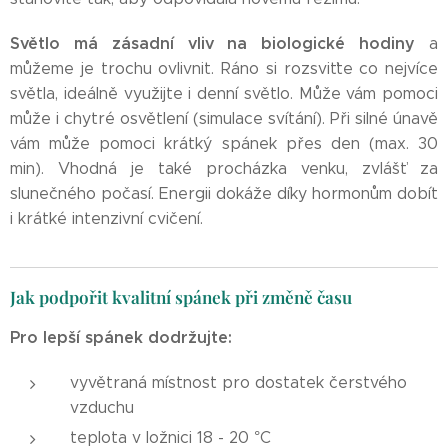
Světlo má zásadní vliv na biologické hodiny
a
můžeme je trochu ovlivnit. Ráno si rozsviťte co nejvíce
světla, ideálně využijte i denní světlo. Může vám pomoci
může i chytré osvětlení (simulace svítání). Při silné únavě
vám může pomoci krátký spánek přes den (max. 30
min). Vhodná je také procházka venku, zvlášť za
slunečného počasí. Energii dokáže díky hormonům dobít
i krátké intenzivní cvičení.
Jak podpořit kvalitní spánek při změně času
Pro lepší spánek dodržujte:
vyvětraná místnost pro dostatek čerstvého
vzduchu
teplota v ložnici 18 - 20 °C