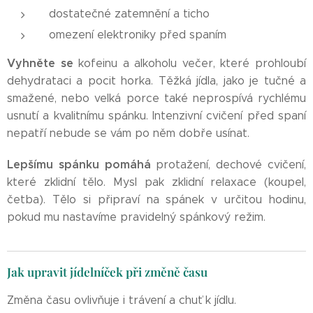
dostatečné zatemnění a ticho
omezení elektroniky před spaním
Vyhněte se
kofeinu a alkoholu večer, které prohloubí
dehydrataci a pocit horka. Těžká jídla, jako je tučné a
smažené, nebo velká porce také neprospívá rychlému
usnutí a kvalitnímu spánku. Intenzivní cvičení před spaní
nepatří nebude se vám po něm dobře usínat.
Lepšímu spánku pomáhá
protažení, dechové cvičení,
které zklidní tělo. Mysl pak zklidní relaxace (koupel,
četba). Tělo si připraví na spánek v určitou hodinu,
pokud mu nastavíme pravidelný spánkový režim.
Jak upravit jídelníček při změně času
Změna času ovlivňuje i trávení a chuť k jídlu.