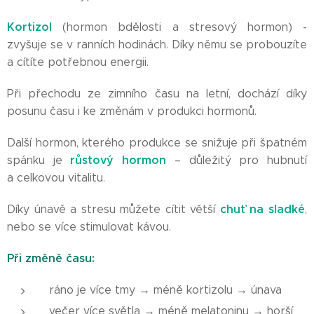
Kortizol
(hormon bdělosti a stresový hormon) -
zvyšuje se v ranních hodinách. Díky němu se probouzíte
a cítíte potřebnou energii.
Při přechodu ze zimního času na letní, dochází díky
posunu času i ke změnám v produkci hormonů.
Další hormon, kterého produkce se snižuje při špatném
růstový hormon
spánku je
– důležitý pro hubnutí
a celkovou vitalitu.
chuť na sladké
Díky únavě a stresu můžete cítit větší
,
nebo se více stimulovat kávou.
Při změně času:
ráno je více tmy → méně kortizolu → únava
večer více světla → méně melatoninu → horší