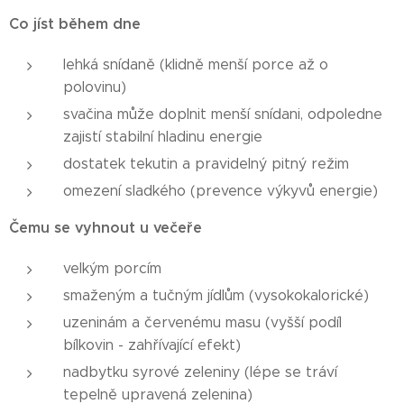
Co jíst během dne
lehká snídaně (klidně menší porce až o
polovinu)
svačina může doplnit menší snídani, odpoledne
zajistí stabilní hladinu energie
dostatek tekutin a pravidelný pitný režim
omezení sladkého (prevence výkyvů energie)
Čemu se vyhnout u večeře
velkým porcím
smaženým a tučným jídlům (vysokokalorické)
uzeninám a červenému masu (vyšší podíl
bílkovin - zahřívající efekt)
nadbytku syrové zeleniny (lépe se tráví
tepelně upravená zelenina)