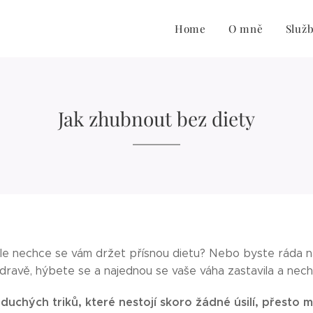
Home
O mně
Služ
Jak zhubnout bez diety
le nechce se vám držet přísnou dietu? Nebo byste ráda na
zdravě, hýbete se a najednou se vaše váha zastavila a ne
uchých triků, které nestojí skoro žádné úsilí, přesto ma