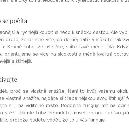
ní, ale díky tomu nebudete tolik vyhledávat sladkosti a za
o se počítá
nější a rychlejší koupit si něco k snědku cestou. Ale vypla
en proto, že přesně víte, co do něj dáte a můžete tak zvoli
la. Kromě toho, že ušetříte, sníte také méně jídla. Kdy
a orientujeme se více na sladkosti a méně kvalitní potravin
vější a štíhlejší.
ivujte
ět, proč se vlastně snažíte. Není to kvůli vašemu okolí,
e vlastně snažíte, najděte si třeba nějakou svou štíhlejší f
te si ji na viditelné místo. Podobně funguje mít na očích
n stěží. Jakmile totiž nebudete muset zatnout bříško př
dále, protože budete vědět, že to u vás funguje.