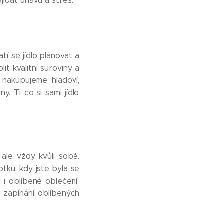
jídat únavu a stres.
tí se jídlo plánovat a
t kvalitní suroviny a
ž nakupujeme hladoví,
y. Ti co si sami jídlo
 ale vždy kvůli sobě.
otku, kdy jste byla se
 i oblíbené oblečení,
i zapínání oblíbených