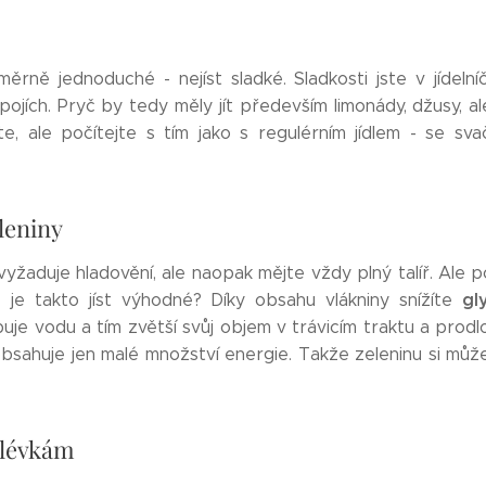
měrně jednoduché - nejíst sladké. Sladkosti jste v jídelníč
pojích. Pryč by tedy měly jít především limonády, džusy, a
, ale počítejte s tím jako s regulérním jídlem - se sva
eleniny
yžaduje hladovění, ale naopak mějte vždy plný talíř. Ale p
gl
oč je takto jíst výhodné? Díky obsahu vlákniny snížíte
uje vodu a tím zvětší svůj objem v trávicím traktu a prodlo
obsahuje jen malé množství energie. Takže zeleninu si m
olévkám