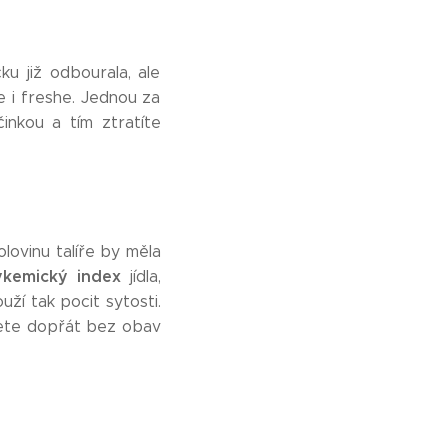
ku již odbourala, ale
le i freshe. Jednou za
činkou a tím ztratíte
olovinu talíře by měla
ykemický index
jídla,
uží tak pocit sytosti.
ůžete dopřát bez obav