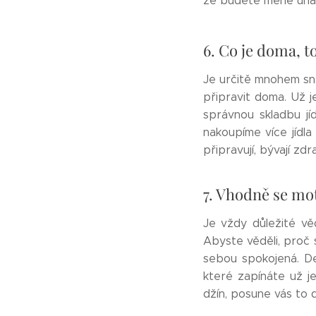
že budete méně unave
6. Co je doma, t
Je určitě mnohem snad
připravit doma. Už j
správnou skladbu jíd
nakoupíme více jídla 
připravují, bývají zdra
7. Vhodně se mot
Je vždy důležité věd
Abyste věděli, proč s
sebou spokojená. Dej
které zapínáte už je
džín, posune vás to 