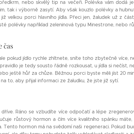
předkrm, nebo skvělý tip na večeři. Polévka vám dodá jed
žim, tak i výborně zasytí. Aby však kouzlo polévky a hubnut
iž velkou porci hlavního jídla. Přeci jen, žaludek už z čá
husté polévky například zeleninová typu Minestrone, nebo r
e čas
ale pokud jídlo rychle zhltnete, sníte toho zbytečně více, n
pravidlo je tedy sousto řádně rozkousat, u jídla si nečíst, n
ebo ještě hůř za chůze. Běžnou porci byste měli jíst 20 mi
 to, aby přijal informaci ze žaludku, že jste již sytí.
 dříve. Ráno se vzbudíte více odpočatí a lépe zregenerov
lučuje růstový hormon a čím více kvalitního spánku máte
a. Tento hormon má na svědomí naši regeneraci. Pokud bu