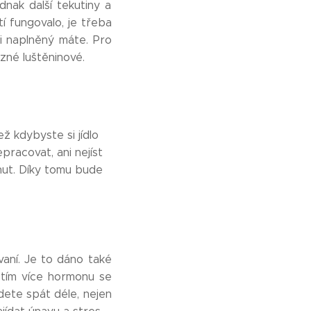
nak další tekutiny a
í fungovalo, je třeba
sti naplněný máte. Pro
ůzné luštěninové.
ež kdybyste si jídlo
epracovat, ani nejíst
nut. Díky tomu bude
aní. Je to dáno také
, tím více hormonu se
dete spát déle, nejen