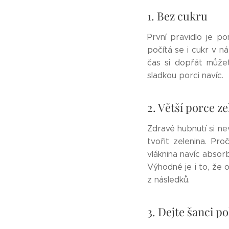
1. Bez cukru
První pravidlo je po
počítá se i cukr v ná
čas si dopřát můžete
sladkou porci navíc.
2. Větší porce z
Zdravé hubnutí si nev
tvořit zelenina. Pr
vláknina navíc absorb
Výhodné je i to, že 
z následků.
3. Dejte šanci p