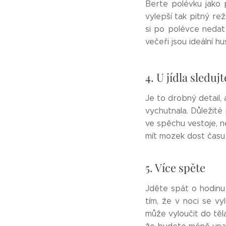
Berte polévku jako 
vylepší tak pitný re
si po polévce nedat j
večeři jsou ideální 
4. U jídla sledujt
Je to drobný detail, 
vychutnala. Důležité 
ve spěchu vestoje, n
mít mozek dost času na
5. Více spěte
Jděte spát o hodinu
tím, že v noci se vy
může vyloučit do těl