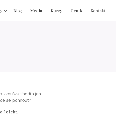
by
Blog
Média
Kurzy
Ceník
Kontakt
 zkoušku shodila jen
chce se pohnout?
jí efekt.